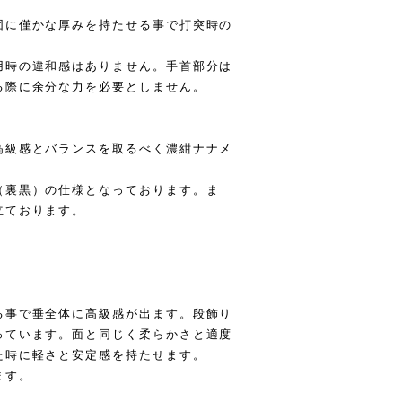
団に僅かな厚みを持たせる事で打突時の
用時の違和感はありません。手首部分は
る際に余分な力を必要としません。
高級感とバランスを取るべく濃紺ナナメ
（裏黒）の仕様となっております。ま
立ております。
る事で垂全体に高級感が出ます。段飾り
っています。面と同じく柔らかさと適度
た時に軽さと安定感を持たせます。
ます。