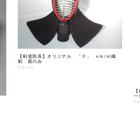
【剣道防具】オリジナル 「十」 6ｍ/ｍ織
刺 面のみ
¥45,000
【
一
¥1