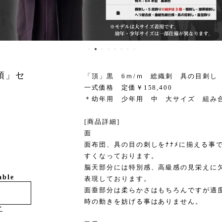
頂」セ
「頂」黒 6ｍ/ｍ 総織刺 具の目刺し
一式価格 定価￥158,400
＊幼年用 少年用 中 大サイズ 組み
[商品詳細]
面
面布団、具の目の刺しをﾅﾅﾒに揃える事
すくなっております。
脳天部分には特別感、高級感の見栄えに
able
表現しております。
面垂部分は柔らかさはもちろんですが適
時の動きを妨げる事はありません。
け