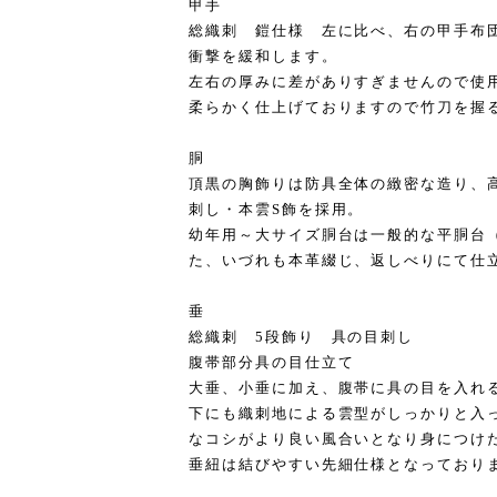
甲手
総織刺 鎧仕様 左に比べ、右の甲手布
衝撃を緩和します。
左右の厚みに差がありすぎませんので使
柔らかく仕上げておりますので竹刀を握
胴
頂黒の胸飾りは防具全体の緻密な造り、
刺し・本雲S飾を採用。
幼年用～大サイズ胴台は一般的な平胴台
た、いづれも本革綴じ、返しべりにて仕
垂
総織刺 5段飾り 具の目刺し
腹帯部分具の目仕立て
大垂、小垂に加え、腹帯に具の目を入れ
下にも織刺地による雲型がしっかりと入
なコシがより良い風合いとなり身につけ
垂紐は結びやすい先細仕様となっており