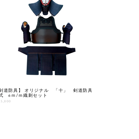
剣道防具】 オリジナル 「十」 剣道防具
式 6ｍ/ｍ織刺セット
55,800